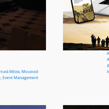
A
Α
Δ
στικά Μέσα, Μουσικό
Ι
, Εvent Μanagement