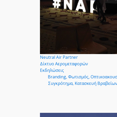
Νeutral Air Partner
Δίκτυο Αερομεταφορών
Eκδηλώσεις
Branding, Φωτισμός, Οπτικοακου
Συγκρότημα, Κατασκευή Βραβείων