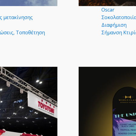
Oscar
ες μετακίνησης
Σοκολατοποιί
Διαφήμιση
ώσεις, Τοποθέτηση
Σήμανση Κτιρί