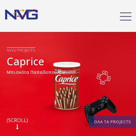
NVG/ PROJECTS
Caprice
Μπισκότα Παπαδοπούλου
(SCROLL)
ΟΛΑ ΤΑ PROJECTS