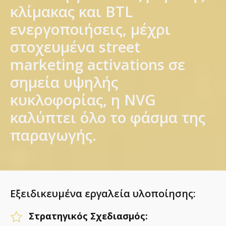
κλίμακας και BTL
ενεργοποιήσεις, μέχρι
στοχευμένα street
marketing activations σε
σημεία υψηλής
κυκλοφορίας, η NVG
καλύπτει όλο το φάσμα της
παραγωγής.
Εξειδικευμένα εργαλεία υλοποίησης:
Στρατηγικός Σχεδιασμός: