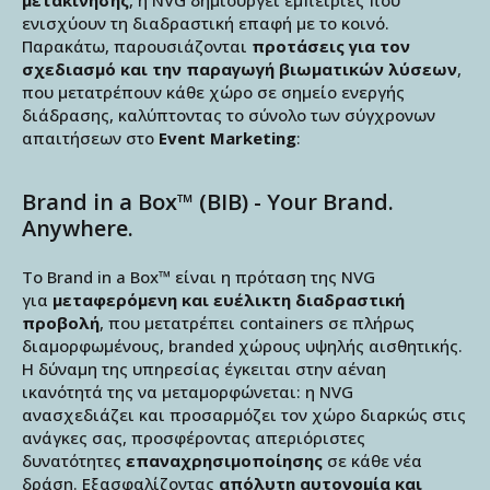
μετακίνησης
, η NVG δημιουργεί εμπειρίες που
ενισχύουν τη διαδραστική επαφή με το κοινό.
Παρακάτω, παρουσιάζονται
προτάσεις για τον
σχεδιασμό και την παραγωγή βιωματικών λύσεων
,
που μετατρέπουν κάθε χώρο σε σημείο ενεργής
διάδρασης, καλύπτοντας το σύνολο των σύγχρονων
απαιτήσεων στο
Event Marketing
:
Brand in a Box™ (BIB) - Your Brand.
Anywhere.
Το Brand in a Box™ είναι η πρόταση της NVG
για
μεταφερόμενη και ευέλικτη διαδραστική
προβολή
, που μετατρέπει containers σε πλήρως
διαμορφωμένους, branded χώρους υψηλής αισθητικής.
Η δύναμη της υπηρεσίας έγκειται στην αέναη
ικανότητά της να μεταμορφώνεται: η NVG
ανασχεδιάζει και προσαρμόζει τον χώρο διαρκώς στις
ανάγκες σας, προσφέροντας απεριόριστες
δυνατότητες
επαναχρησιμοποίησης
σε κάθε νέα
δράση. Εξασφαλίζοντας
απόλυτη αυτονομία και